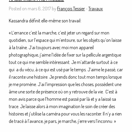
Posted on mars 6, 2017 by
François Tessier
-
Travaux
Kassandra définit elle-même son travail:
« L’errance c’est la marche, c’est jeter un regard sur mon
quotidien, sur l’espace qui m’entoure, sur les objets qu’on laisse
à la traîne. J’ai toujours avec moi mon appareil
photographique, j’aime l’idée de fixer sur la pellicule argentique
tout ce qui me semble intéressant. Je m’attarde surtout à ce
qui a du vécu, à ce qui est usé par le temps. J’aime le passé, car
il raconte une histoire. Je prends donc tout mon temps lorsque
je me promène. J’ai l’impression que les choses, possèdent une
âme une sorte de présence où on y retrouve de la vie. C’est à
mon avis parce que l’homme est passé par là et y a laissé sa
trace. Je laisse alors à mon imagination le soin de créer des
histoires et j’utilise la caméra pour vous les raconter. Il n’y a rien
de tracé à l’avance, je pars, je marche, j’erre vers l’inconnu. »