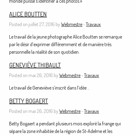
monde puisse s’identifier à ces photos.»
ALICE BOUTTEN
Posted on juillet 27, 2016 by
Webmestre
-
Travaux
Le travail de la jeune photographe Alice Boutten se remarque
par le désir d’exprimer différemment et de manière très
personnelle la réalité de son quotidien.
GENEVIÈVE THIBAULT
Posted on mai 26, 2016 by
Webmestre
-
Travaux
Le travail de Geneviève s’inscrit dans l’idée ..
BETTY BOGAERT
Posted on mai 26, 2016 by
Webmestre
-
Travaux
Betty Bogaert a pendant plusieurs mois exploré la frange qui
sépare la zone inhabitée de la région de St-Adelme et les