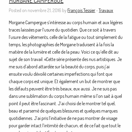
MORGANE CAMPERGUE
Posted on novembre 21, 2016 by
François Tessier
-
Travaux
Morgane Campergue s’intéresse au corps humain et aux légères
traces laissées par l’usure du quotidien. Que ce soit à travers
l’usure des vêtements, celle de la fatigue ou tout simplement du
temps, les photographies de Morgane traduisent à la fois la
matière de la lumière et celle de la peau. Voici ce qu’elle dit au
sujet de son travail: «Cette série présente des nus artistiques. Je
me suis d’abord attardée sur la beauté du corps, puis j’ai
ensuite voulu dévoilé certaines imperfections qui font que
chaque corps est unique. Et également un but de montrer que
les défauts peuvent être très beaux, eux aussi. Je ne suis pas
dans une sublimation du corps humain même si l’on sait à quel
point il peut être fascinant. J’ai choisi de le montrer tel quel,
beau et parsemé de quelques blessures et quelques marques
quotidiennes. J’ai pris l’initiative de ne pas montrer de visage
pour garder intact l’intimité de chacun, et de ce fait que tout le